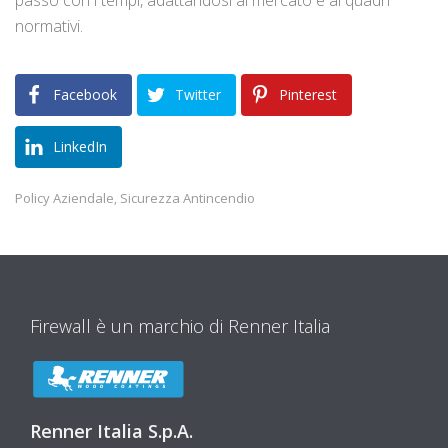
passo con i tempi, adattandosi al mercato e ai quadri
normativi.
Facebook
Twitter
Pinterest
LinkedIn
Policy Aziendale
Sicurezza Antincendio
,
Firewall è un marchio di Renner Italia
Renner Italia S.p.A.