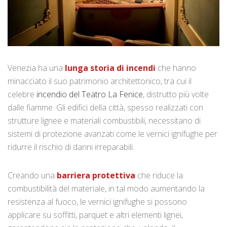
Venezia ha una
lunga storia di incendi
che hanno
minacciato il suo patrimonio architettonico, tra cui il
celebre
incendio del Teatro La Fenice
, distrutto più volte
dalle fiamme. Gli edifici della città, spesso realizzati con
strutture lignee e materiali combustibili, necessitano di
sistemi di protezione avanzati come le vernici ignifughe per
ridurre il rischio di danni irreparabili.
Creando una
barriera protettiva
che riduce la
combustibilità del materiale, in tal modo aumentando la
resistenza al fuoco, le vernici ignifughe si possono
applicare su soffitti, parquet e altri elementi lignei,