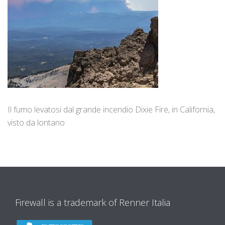
Il fumo levatosi dal grande incendio Dixie Fire, in California,
visto da lontano
Firewall is a trademark of Renner Italia