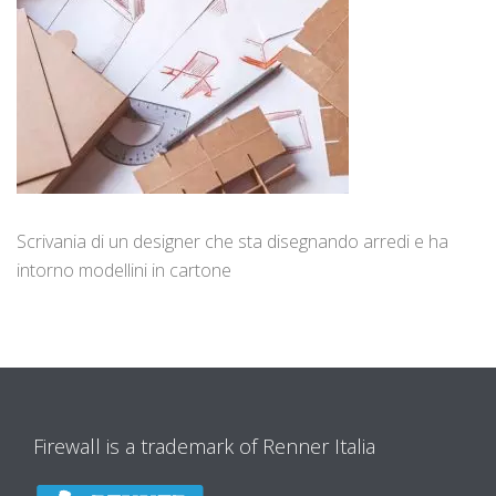
Scrivania di un designer che sta disegnando arredi e ha
intorno modellini in cartone
Firewall is a trademark of Renner Italia