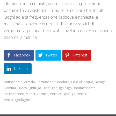
altamente infiammabile, garantiscono alta protezione
dall’umidità e resistenze chimiche e meccaniche. In tutti i
luoghi ad alta frequentazione, laddove è richiesta la
massima attenzione in termini di sicurezza, cicli di
verniciatura ignifuga di Firewall si rivelano un vero e proprio
asso nella manica.
Facebook
Twitter
Pinterest
LinkedIn
Antincendio
Arredo
Cartoncino Alveolare
Ciclo All'acqua
Design
,
,
,
,
,
Fiamma
Fuoco
Ignifuga
Ignifughe
Ignifughi
Intumescente
,
,
,
,
,
,
Intumescenti
Mobili
Vernice
Vernice Ignifuga
Vernici
,
,
,
,
,
Vernici Ignifughe