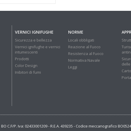
VERNICI IGNIFUGHE
NORME
APP
Sicurezza e bellezza
Locali obbligati
Strut
Vernici ignifughe e vernici
Reazione al Fuoco
Turis
intumescenti
anti
Resistenza al Fuoco
Prodotti
Sicur
Normativa Navale
delle
Color Design
Leggi
Carto
Inibitori di fumi
Porta
se BO C.F/P. Iva: 02433001209 - R.E.A. 439235 - Codice meccanografico BO052