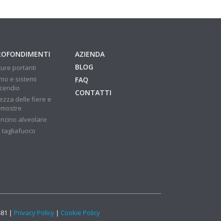
ROFONDIMENTI
AZIENDA
BLOG
ture portanti
mo e sistemi
FAQ
ncendio
CONTATTI
ezza delle fiere e
 mostre
ncino alveolare
 tagliafuoco
481 |
Privacy Policy
|
Cookie Policy