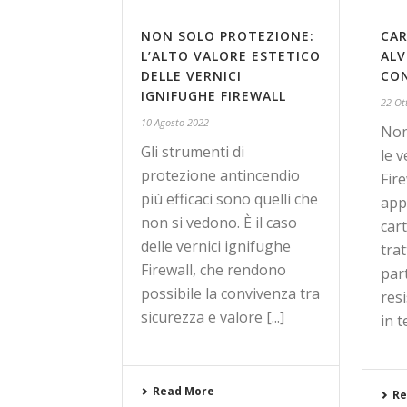
NON SOLO PROTEZIONE:
CA
L’ALTO VALORE ESTETICO
ALV
DELLE VERNICI
CON
IGNIFUGHE FIREWALL
22 Ot
10 Agosto 2022
Non
Gli strumenti di
le v
protezione antincendio
Fir
più efficaci sono quelli che
app
non si vedono. È il caso
cart
delle vernici ignifughe
trat
Firewall, che rendono
par
possibile la convivenza tra
res
sicurezza e valore [...]
in t
Read More
Re