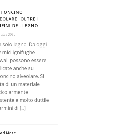
RTONCINO
EOLARE: OLTRE I
FINI DEL LEGNO
tobre 2014
 solo legno. Da oggi
ernici ignifughe
ewall possono essere
licate anche su
oncino alveolare. Si
ta di un materiale
ticolarmente
istente e molto duttile
ermini di [...]
ad More