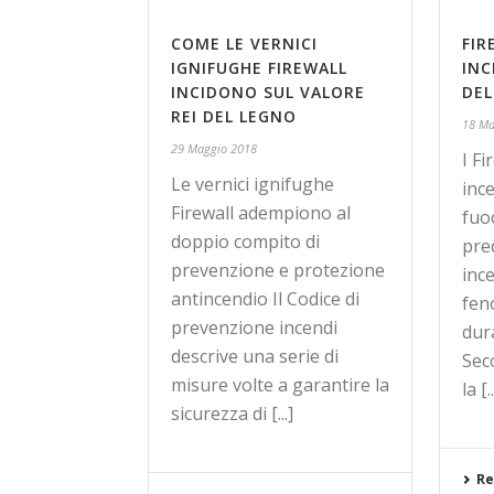
COME LE VERNICI
FIR
IGNIFUGHE FIREWALL
INC
INCIDONO SUL VALORE
DEL
REI DEL LEGNO
18 Ma
29 Maggio 2018
I F
Le vernici ignifughe
ince
Firewall adempiono al
fuo
doppio compito di
pred
prevenzione e protezione
inc
antincendio Il Codice di
fen
prevenzione incendi
dur
descrive una serie di
Sec
misure volte a garantire la
la [..
sicurezza di [...]
Re