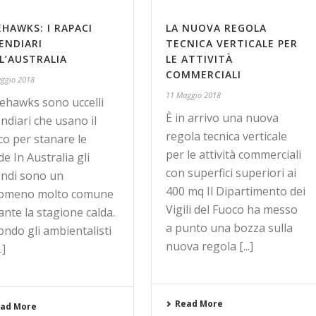
EHAWKS: I RAPACI
LA NUOVA REGOLA
ENDIARI
TECNICA VERTICALE PER
L’AUSTRALIA
LE ATTIVITÀ
COMMERCIALI
ggio 2018
11 Maggio 2018
irehawks sono uccelli
È in arrivo una nuova
ndiari che usano il
regola tecnica verticale
co per stanare le
per le attività commerciali
e In Australia gli
con superfici superiori ai
endi sono un
400 mq Il Dipartimento dei
omeno molto comune
Vigili del Fuoco ha messo
ante la stagione calda.
a punto una bozza sulla
ondo gli ambientalisti
nuova regola [...]
.]
Read More
ad More