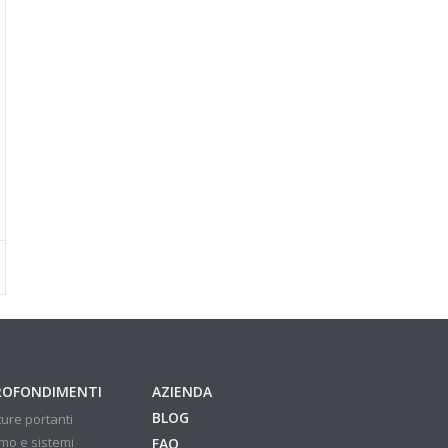
ROFONDIMENTI
AZIENDA
BLOG
ture portanti
mo e sistemi
FAQ