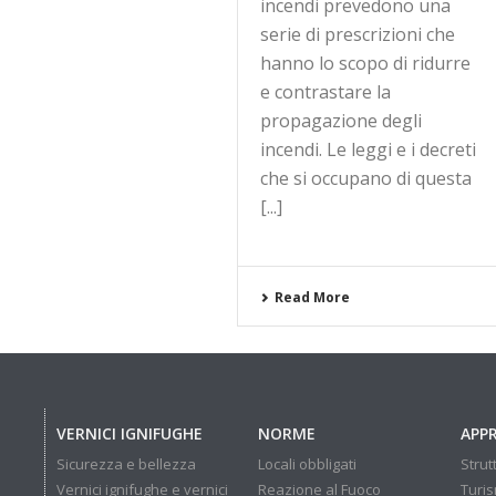
incendi prevedono una
serie di prescrizioni che
hanno lo scopo di ridurre
e contrastare la
propagazione degli
incendi. Le leggi e i decreti
che si occupano di questa
[...]
Read More
VERNICI IGNIFUGHE
NORME
APP
Sicurezza e bellezza
Locali obbligati
Strut
Vernici ignifughe e vernici
Reazione al Fuoco
Turis