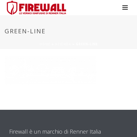
GREEN-LINE
HOME
»
AZIENDA
»
GREEN-LINE
Firewall è un marchio di Renner Italia