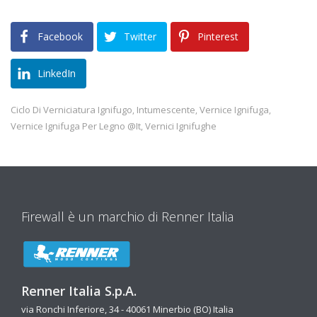
Facebook
Twitter
Pinterest
LinkedIn
Ciclo Di Verniciatura Ignifugo
Intumescente
Vernice Ignifuga
,
,
,
Vernice Ignifuga Per Legno @it
Vernici Ignifughe
,
Firewall è un marchio di Renner Italia
Renner Italia S.p.A.
via Ronchi Inferiore, 34 - 40061 Minerbio (BO) Italia