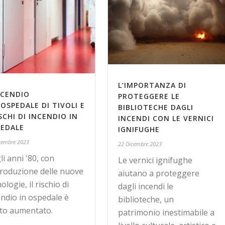
L’IMPORTANZA DI
NCENDIO
PROTEGGERE LE
’OSPEDALE DI TIVOLI E
BIBLIOTECHE DAGLI
ISCHI DI INCENDIO IN
INCENDI CON LE VERNICI
EDALE
IGNIFUGHE
cembre 2023
22 Dicembre 2023
i anni '80, con
Le vernici ignifughe
ntroduzione delle nuove
aiutano a proteggere
ologie, il rischio di
dagli incendi le
endio in ospedale è
biblioteche, un
to aumentato.
patrimonio inestimabile a