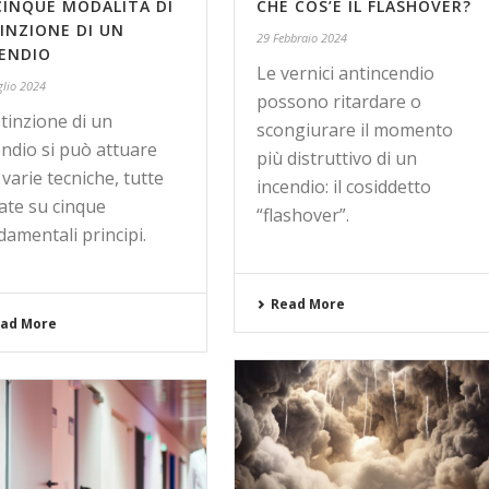
CINQUE MODALITÀ DI
CHE COS’È IL FLASHOVER?
INZIONE DI UN
29 Febbraio 2024
ENDIO
Le vernici antincendio
glio 2024
possono ritardare o
stinzione di un
scongiurare il momento
endio si può attuare
più distruttivo di un
varie tecniche, tutte
incendio: il cosiddetto
ate su cinque
“flashover”.
damentali principi.
Read More
ad More