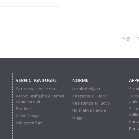
page
1
o
VERNICI IGNIFUGHE
NORME
APP
Sicurezza e bellezza
Locali obbligati
Strut
Vernici ignifughe e vernici
Reazione al Fuoco
Turis
intumescenti
anti
Resistenza al Fuoco
Prodotti
Sicur
Normativa Navale
delle
Color Design
Leggi
Carto
Inibitori di fumi
Porta