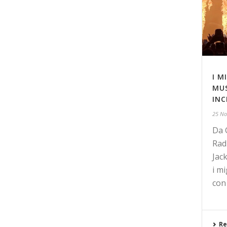
I M
MUS
INC
25 No
Da 
Rad
Jack
i mi
con 
Re