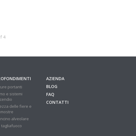
f
4
ROFONDIMENTI
AZIENDA
BLOG
ture portanti
mo e sistemi
FAQ
ncendio
CONTATTI
ezza delle fiere e
 mostre
ncino alveolare
 tagliafuoco