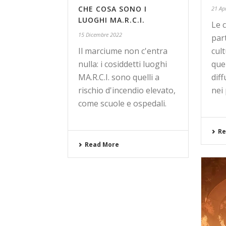
CHE COSA SONO I
21 Ap
LUOGHI MA.R.C.I.
Le 
15 Dicembre 2022
par
Il marciume non c'entra
cul
nulla: i cosiddetti luoghi
que
MA.R.C.I. sono quelli a
dif
rischio d'incendio elevato,
nei 
come scuole e ospedali.
Re
Read More