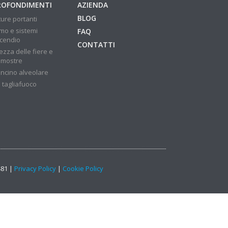
ROFONDIMENTI
AZIENDA
BLOG
ture portanti
mo e sistemi
FAQ
ncendio
CONTATTI
ezza delle fiere e
 mostre
ncino alveolare
 tagliafuoco
481 |
Privacy Policy
|
Cookie Policy