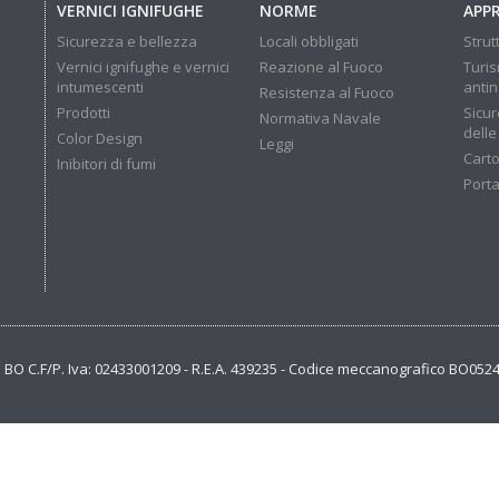
VERNICI IGNIFUGHE
NORME
APP
Sicurezza e bellezza
Locali obbligati
Strut
Vernici ignifughe e vernici
Reazione al Fuoco
Turis
intumescenti
anti
Resistenza al Fuoco
Prodotti
Sicur
Normativa Navale
delle
Color Design
Leggi
Carto
Inibitori di fumi
Porta
se BO C.F/P. Iva: 02433001209 - R.E.A. 439235 - Codice meccanografico BO052