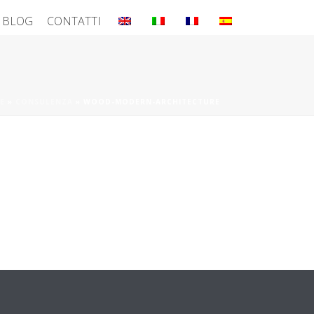
BLOG
CONTATTI
E
»
CONSULENZA
»
WOOD-MODERN-ARCHITECTURE