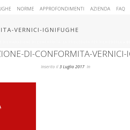
FUGHE
NORME
APPROFONDIMENTI
AZIENDA
FAQ
ITA-VERNICI-IGNIFUGHE
 E DICHIARAZIONE DI CONFORMITÀ: LA PROCEDURA PER RICHIEDERLA
»
D
ZIONE-DI-CONFORMITA-VERNICI-
Inserito il
3 Luglio 2017
In