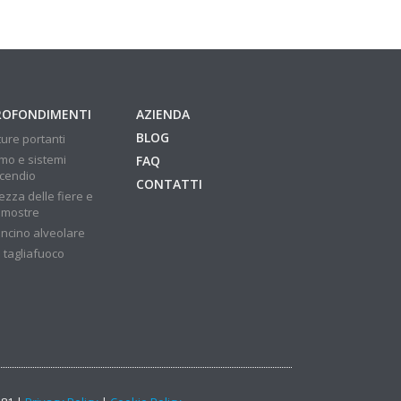
ROFONDIMENTI
AZIENDA
BLOG
ture portanti
mo e sistemi
FAQ
ncendio
CONTATTI
ezza delle fiere e
 mostre
ncino alveolare
 tagliafuoco