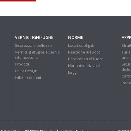
VERNICI IGNIFUGHE
NORME
APP
Sicurezza e bellezza
Locali obbligati
Strut
Vernici ignifughe e vernici
Reazione al Fuoco
Turis
intumescenti
anti
Resistenza al Fuoco
Prodotti
Sicur
Normativa Navale
delle
Color Design
Leggi
Carto
Inibitori di fumi
Porta