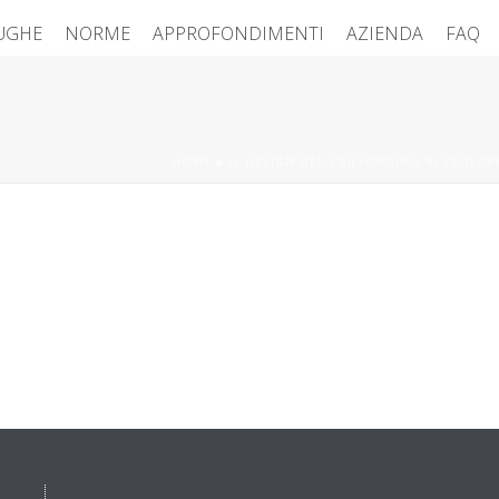
FUGHE
NORME
APPROFONDIMENTI
AZIENDA
FAQ
HOME
»
IL DESIGN DEL CARTONCINO ALVEOLA