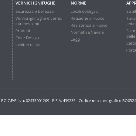
VERNICI IGNIFUGHE
NORME
APP
Sicurezza e bellezza
Locali obbligati
Strut
Vernici ignifughe e vernici
Reazione al Fuoco
Turis
intumescenti
anti
Resistenza al Fuoco
Prodotti
Sicur
Normativa Navale
delle
Color Design
Leggi
Carto
Inibitori di fumi
Porta
se BO C.F/P. Iva: 02433001209 - R.E.A. 439235 - Codice meccanografico BO052