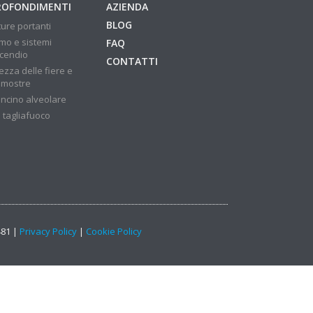
ROFONDIMENTI
AZIENDA
BLOG
ture portanti
mo e sistemi
FAQ
ncendio
CONTATTI
ezza delle fiere e
 mostre
ncino alveolare
 tagliafuoco
481 |
Privacy Policy
|
Cookie Policy