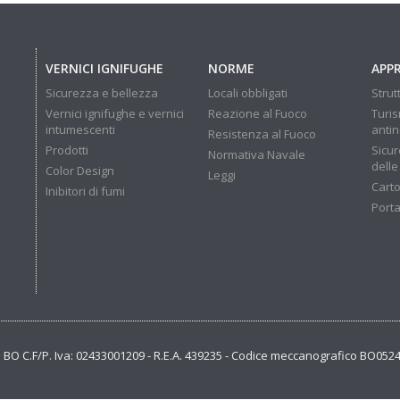
VERNICI IGNIFUGHE
NORME
APP
Sicurezza e bellezza
Locali obbligati
Strut
Vernici ignifughe e vernici
Reazione al Fuoco
Turis
intumescenti
anti
Resistenza al Fuoco
Prodotti
Sicur
Normativa Navale
delle
Color Design
Leggi
Carto
Inibitori di fumi
Porta
se BO C.F/P. Iva: 02433001209 - R.E.A. 439235 - Codice meccanografico BO052