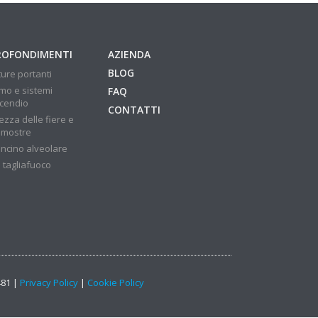
ROFONDIMENTI
AZIENDA
BLOG
ture portanti
mo e sistemi
FAQ
ncendio
CONTATTI
ezza delle fiere e
 mostre
ncino alveolare
 tagliafuoco
481 |
Privacy Policy
|
Cookie Policy