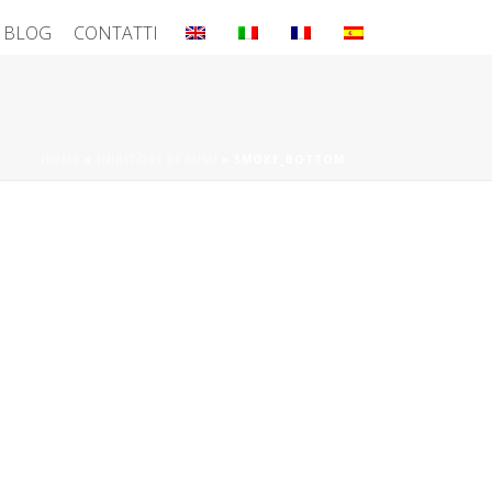
BLOG
CONTATTI
HOME
»
INIBITORI DI FUMI
»
SMOKE_BOTTOM