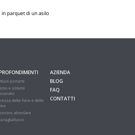
n parquet di un asilo
PROFONDIMENTI
AZIENDA
BLOG
tture portanti
ismo e sistemi
FAQ
incendio
CONTATTI
rezza delle fiere e delle
tre
toncino alveolare
ta tagliafuoco