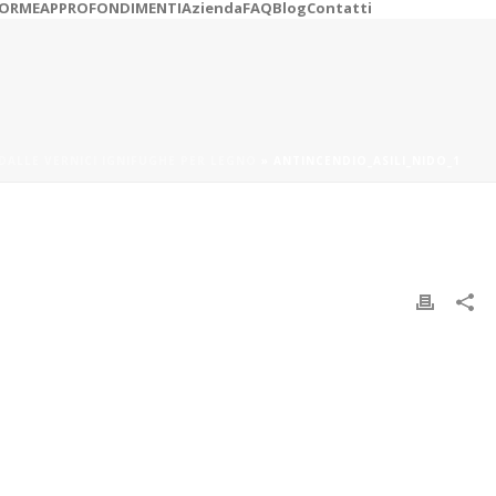
ORME
APPROFONDIMENTI
Azienda
FAQ
Blog
Contatti
 DALLE VERNICI IGNIFUGHE PER LEGNO
»
ANTINCENDIO_ASILI_NIDO_1