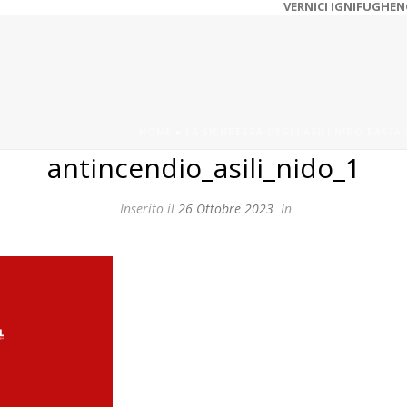
VERNICI IGNIFUGHE
N
HOME
»
LA SICUREZZA DEGLI ASILI NIDO PASSA
antincendio_asili_nido_1
Inserito il
26 Ottobre 2023
In