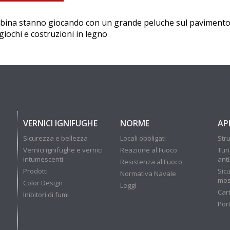
na stanno giocando con un grande peluche sul pavimento i
 giochi e costruzioni in legno
VERNICI IGNIFUGHE
NORME
AP
Sicurezza e bellezza
Locali obbligati
Stru
Vernici ignifughe e vernici
Reazione al Fuoco
Tur
intumescenti
ant
Resistenza al Fuoco
Prodotti
Sicu
Normativa Navale
mos
Color Design
Leggi
Car
Inibitori di fumi
Por