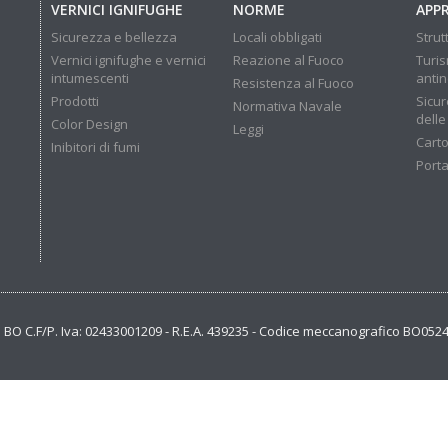
VERNICI IGNIFUGHE
NORME
APP
Sicurezza e bellezza
Locali obbligati
Strut
Vernici ignifughe e vernici
Reazione al Fuoco
Turis
intumescenti
anti
Resistenza al Fuoco
Prodotti
Sicur
Normativa Navale
delle
Color Design
Leggi
Carto
Inibitori di fumi
Porta
se BO C.F/P. Iva: 02433001209 - R.E.A. 439235 - Codice meccanografico BO052