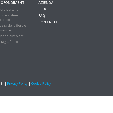
ROFONDIMENTI
AZIENDA
BLOG
ture portanti
mo e sistemi
FAQ
ncendio
CONTATTI
ezza delle fiere e
 mostre
ncino alveolare
 tagliafuoco
481 |
Privacy Policy
|
Cookie Policy