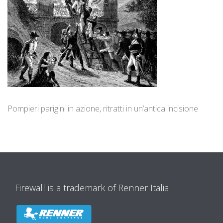
Pompieri parigini in azione, ritratti in un’antica incisione
Firewall is a trademark of Renner Italia