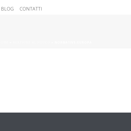
BLOG
CONTATTI
HOME
»
REAZIONE AL FUOCO
»
NORMATIVE-EUROPA