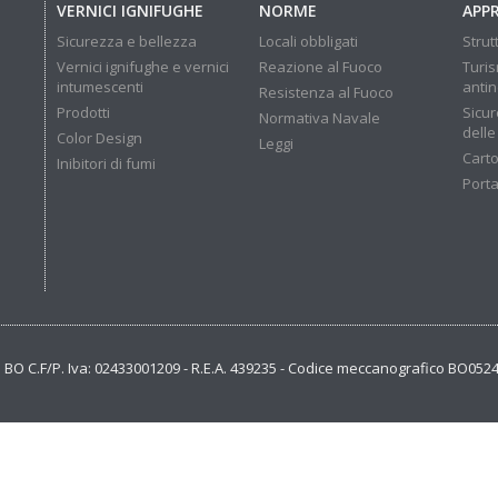
VERNICI IGNIFUGHE
NORME
APP
Sicurezza e bellezza
Locali obbligati
Strut
Vernici ignifughe e vernici
Reazione al Fuoco
Turis
intumescenti
anti
Resistenza al Fuoco
Prodotti
Sicur
Normativa Navale
delle
Color Design
Leggi
Carto
Inibitori di fumi
Porta
se BO C.F/P. Iva: 02433001209 - R.E.A. 439235 - Codice meccanografico BO052