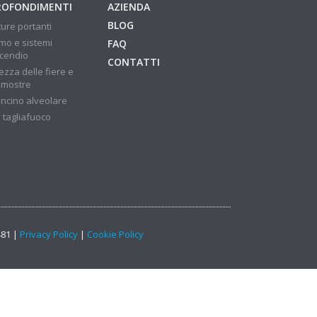
ROFONDIMENTI
AZIENDA
BLOG
ture portanti
mo e sistemi
FAQ
ncendio
CONTATTI
ezza delle fiere e
 mostre
ncino alveolare
 tagliafuoco
481 |
Privacy Policy
|
Cookie Policy