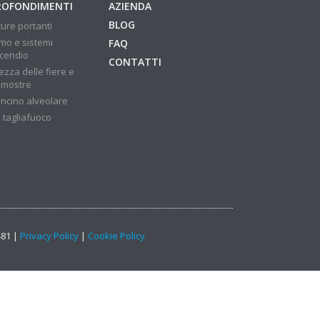
ROFONDIMENTI
AZIENDA
BLOG
ture portanti
mo e sistemi
FAQ
ncendio
CONTATTI
ezza delle fiere e
 mostre
ncino alveolare
 tagliafuoco
481 |
Privacy Policy
|
Cookie Policy