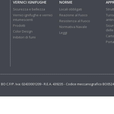
VERNICI IGNIFUGHE
NORME
APP
Sicurezza e bellezza
Locali obbligati
Strut
Vernici ignifughe e vernici
Reazione al Fuoco
Turis
intumescenti
anti
Resistenza al Fuoco
Prodotti
Sicur
Normativa Navale
delle
Color Design
Leggi
Carto
Inibitori di fumi
Porta
se BO C.F/P. Iva: 02433001209 - R.E.A. 439235 - Codice meccanografico BO052