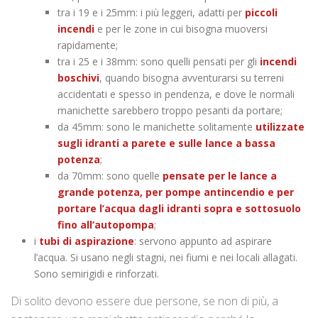
tra i 19 e i 25mm: i più leggeri, adatti per
piccoli
incendi
e per le zone in cui bisogna muoversi
rapidamente;
tra i 25 e i 38mm: sono quelli pensati per gli
incendi
boschivi
, quando bisogna avventurarsi su terreni
accidentati e spesso in pendenza, e dove le normali
manichette sarebbero troppo pesanti da portare;
da 45mm: sono le manichette solitamente
utilizzate
sugli idranti a parete e sulle lance a bassa
potenza
;
da 70mm: sono quelle
pensate per le lance a
grande potenza, per pompe antincendio e per
portare l’acqua dagli idranti sopra e sottosuolo
fino all’autopompa
;
i
tubi di aspirazione
: servono appunto ad aspirare
l’acqua. Si usano negli stagni, nei fiumi e nei locali allagati.
Sono semirigidi e rinforzati.
Di solito devono essere due persone, se non di più, a