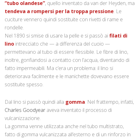
“tubo olandese”
, quello inventato da van der Heyden, ma
tendeva a rompersi per la troppa pressione
. Le
cuciture vennero quindi sostituite con rivetti di rame e
rondelle.
Nel 1890 si smise di usare la pelle e si passò ai
filati di
lino
intrecciato che — a differenza del cuoio —
permettevano al tubo di essere flessibile. Le fibre di lino,
inoltre, gonfiandosi a contatto con l’acqua, diventando di
fatto impermeabili. Ma c’era un problema: il lino si
deteriorava facilmente e le manichette dovevano essere
sostituite spesso.
Dal lino si passò quindi alla
gomma
. Nel frattempo, infatti,
Charles Goodyear
aveva inventato il processo di
vulcanizzazione.
La gomma venne utilizzata anche nel tubo multistrato,
fatto di gomma vulcanizzata all’esterno e di un rinforzo in