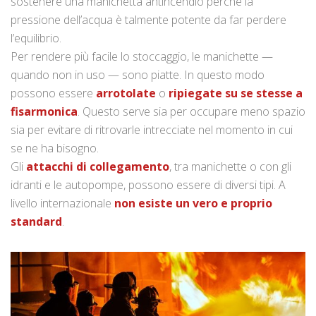
sostenere una manichetta antincendio perché la
pressione dell’acqua è talmente potente da far perdere
l’equilibrio.
Per rendere più facile lo stoccaggio, le manichette —
quando non in uso — sono piatte. In questo modo
possono essere
arrotolate
o
ripiegate su se stesse a
fisarmonica
. Questo serve sia per occupare meno spazio
sia per evitare di ritrovarle intrecciate nel momento in cui
se ne ha bisogno.
Gli
attacchi di collegamento
, tra manichette o con gli
idranti e le autopompe, possono essere di diversi tipi. A
livello internazionale
non esiste un vero e proprio
standard
.