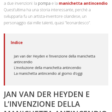
a due invenzioni: la
pompa
e la
manichetta antincendio
.
Quest’ultima ha una storia interessante, perché a
svilupparla fu un artista-inventore olandese, un
personaggio dai mille talenti, quasi “leonardesco”.
Indice
Jan van der Heyden e l’invenzione della manichetta
antincendio
L’evoluzione della manichetta antincendio
La manichetta antincendio al giorno d’oggi
JAN VAN DER HEYDEN E
L’INVENZIONE DELLA