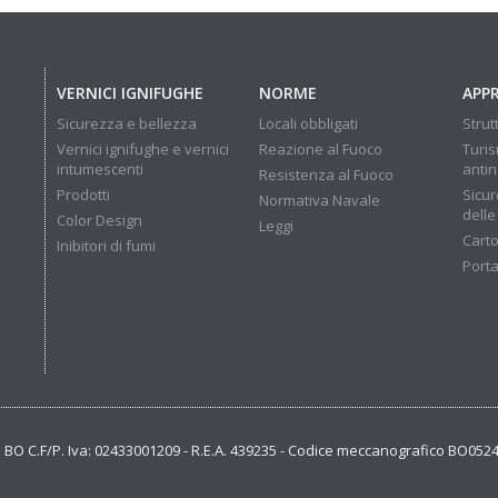
VERNICI IGNIFUGHE
NORME
APP
Sicurezza e bellezza
Locali obbligati
Strut
Vernici ignifughe e vernici
Reazione al Fuoco
Turis
intumescenti
anti
Resistenza al Fuoco
Prodotti
Sicur
Normativa Navale
delle
Color Design
Leggi
Carto
Inibitori di fumi
Porta
se BO C.F/P. Iva: 02433001209 - R.E.A. 439235 - Codice meccanografico BO052