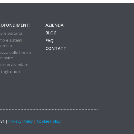
ROFONDIMENTI
AZIENDA
BLOG
ture portanti
mo e sistemi
FAQ
ncendio
CONTATTI
ezza delle fiere e
 mostre
ncino alveolare
 tagliafuoco
481 |
Privacy Policy
|
Cookie Policy