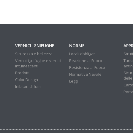
VERNICI IGNIFUGHE
NORME
APP
Sicurezza e bellezza
Locali obbligati
Strut
Vernici ignifughe e vernici
Reazione al Fuoco
Turis
intumescenti
anti
Resistenza al Fuoco
Prodotti
Sicur
Normativa Navale
delle
Color Design
Leggi
Carto
Inibitori di fumi
Porta