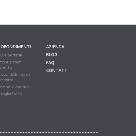
ROFONDIMENTI
AZIENDA
BLOG
ture portanti
mo e sistemi
FAQ
ncendio
CONTATTI
ezza delle fiere e
 mostre
ncino alveolare
 tagliafuoco