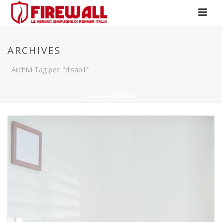
ARCHIVES
Archivi Tag per: "disabili"
HOME
»
DISABILI