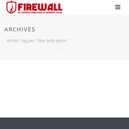
ARCHIVES
Archivi Tag per: "fine della peste"
HOME
»
FINE DELLA PESTE