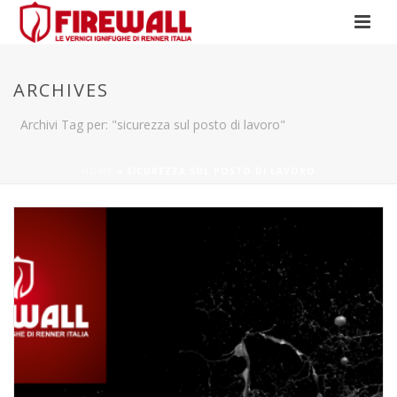
ARCHIVES
Archivi Tag per: "sicurezza sul posto di lavoro"
HOME
»
SICUREZZA SUL POSTO DI LAVORO