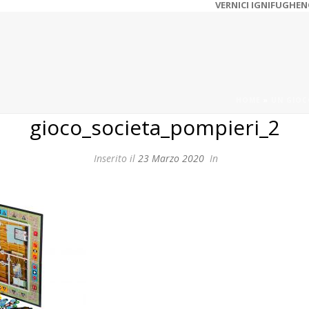
VERNICI IGNIFUGHE
N
HOME
»
UN GIOC
gioco_societa_pompieri_2
Inserito il
23 Marzo 2020
In