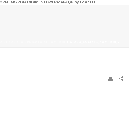
ORME
APPROFONDIMENTI
Azienda
FAQ
Blog
Contatti
O DI SOCIETÀ DEDICATO AI POMPIERI
»
GIOCO_SOCIETA_POMPIERI_2