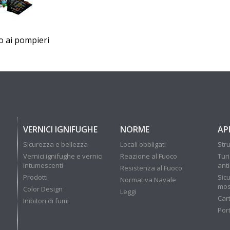
to ai pompieri
VERNICI IGNIFUGHE
NORME
AP
Sicurezza e bellezza
Locali obbligati
Stru
Vernici ignifughe e vernici
Reazione al Fuoco
Tur
intumescenti
ant
Resistenza al Fuoco
Prodotti
Sicu
Normativa Navale
mos
Color Design
Leggi
Car
Inibitori di fumi
Por