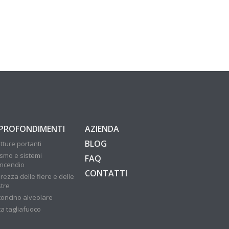
PROFONDIMENTI
AZIENDA
BLOG
tture portanti
ismo e sistemi
FAQ
incendio
CONTATTI
rezza delle fiere e delle
tre
toncino alveolare
ta tagliafuoco