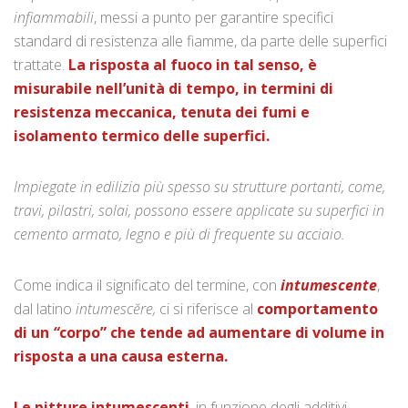
infiammabili
, messi a punto per garantire specifici
standard di resistenza alle fiamme, da parte delle superfici
trattate.
La risposta al fuoco in tal senso, è
misurabile nell’unità di tempo, in termini di
resistenza meccanica, tenuta dei fumi e
isolamento termico delle superfici.
Impiegate in edilizia più spesso su strutture portanti, come,
travi, pilastri, solai, possono essere applicate su superfici in
cemento armato, legno e più di frequente su acciaio.
Come indica il significato del termine, con
intumescente
,
dal latino
intumescĕre,
ci si riferisce al
comportamento
di un
“
corpo” che tende ad aumentare di volume in
risposta a una causa esterna.
Le pitture intumescenti
, in funzione degli additivi