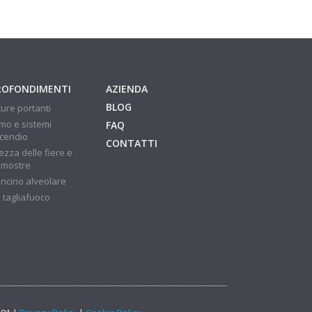
ROFONDIMENTI
AZIENDA
BLOG
ture portanti
mo e sistemi
FAQ
ncendio
CONTATTI
ezza delle fiere e
 mostre
ncino alveolare
 tagliafuoco