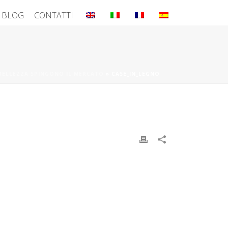
BLOG
CONTATTI
 BELLEZZA SPINGONO IL MERCATO
»
CASE_IN_LEGNO