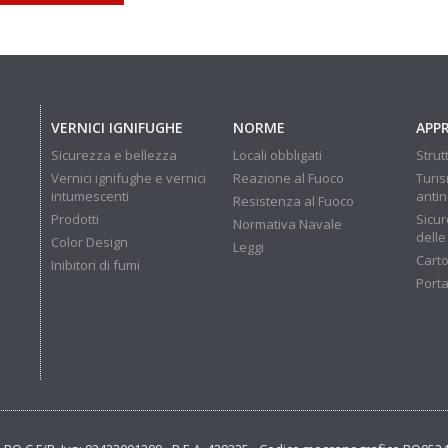
VERNICI IGNIFUGHE
NORME
APP
Sicurezza e bellezza
Locali obbligati
Strut
Vernici ignifughe e vernici
Reazione al Fuoco
Turis
intumescenti
anti
Resistenza al Fuoco
Prodotti
Sicur
Normativa Navale
delle
Color Design
Leggi
Carto
Inibitori di fumi
Porta