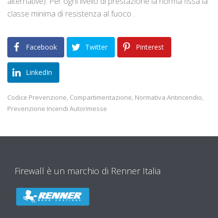
alternative). Per ogni livello di prestazione la norma fissa la
classe minima di resistenza al fuoco .
Facebook
Twitter
Pinterest
LinkedIn
Codice Prevenzione
Compartimentazione
Normativa Antincendio
,
,
,
Prevenzione Incendi Autorimesse
Firewall è un marchio di Renner Italia