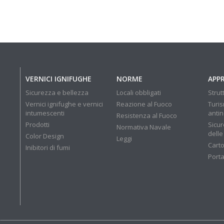
VERNICI IGNIFUGHE
NORME
APP
Sicurezza e bellezza
Locali obbligati
Strut
Vernici ignifughe e vernici
Reazione al Fuoco
Turis
intumescenti
anti
Resistenza al Fuoco
Prodotti
Sicur
Normativa Navale
delle
Color Design
Leggi
Carto
Inibitori di fumi
Porta