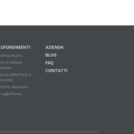
ROFONDIMENTI
AZIENDA
BLOG
ture portanti
mo e sistemi
FAQ
ncendio
CONTATTI
ezza delle fiere e
 mostre
ncino alveolare
 tagliafuoco