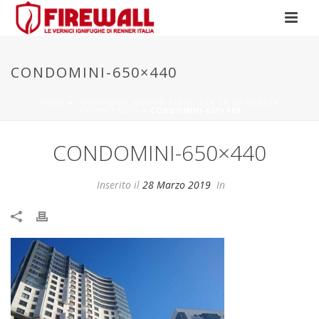
CONDOMINI-650×440
HOME
»
CONDOMINI, NUOVO PIANO PER LA SICUREZZA
ANTINCENDIO
»
CONDOMINI-650×440
CONDOMINI-650×440
Inserito il
28 Marzo 2019
In