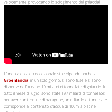
velocemente, provocando lo scioglimento dei ghiacciai.
L’ondata di caldo eccezionale sta colpendo anche la
Groenlandia
: in un solo giorno, si sono fuse e si sono
disperse nell’oceano 10 miliardi di tonnellate di ghiaccio. In
tutto il mese di luglio, sono state 197 miliardi di tonnellate:
per avere un termine di paragone, un miliardo di tonnellate
corrisponde al contenuto d’acqua di 400mila piscine