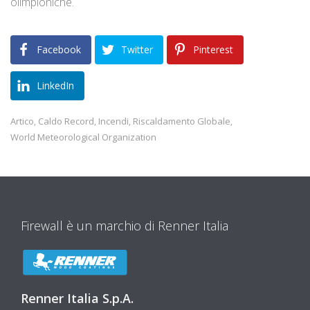
olimpioniche.
Facebook
Twitter
Pinterest
LinkedIn
Artico
Caldo Record
Incendi
Riscaldamento Globale
,
,
,
,
World Meteorological Organization
Firewall è un marchio di Renner Italia
Renner Italia S.p.A.