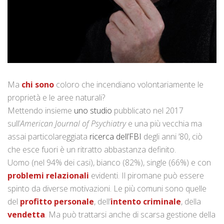
Ma
chi sono
coloro che incendiano volontariamente le
proprietà e le aree naturali?
Mettendo insieme
uno studio
pubblicato nel 2017
sull’
American Journal of Psychiatry
e una più vecchia ma
assai particolareggiata
ricerca dell’FBI
degli anni ’80, ciò
che esce fuori è un ritratto abbastanza definito.
Uomo (nel 94% dei casi), bianco (82%), single (66%) e con
problemi relazionali
evidenti. Il piromane può essere
spinto da diverse motivazioni. Le più comuni sono quelle
del
profitto personale
, dell’
intento criminale
, della
vendetta
. Ma può trattarsi anche di scarsa gestione della