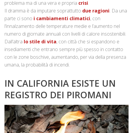
problema ma di una vera e propria
crisi
.
Il dramma è da imputare soprattutto
due ragioni
. Da una
parte ci sono
i cambiamenti climatici
, con
l’innalzamento delle temperature medie e l’aumento nel
numero di giornate annuali con livelli di calore insostenibili.
Dall’altra
lo stile di vita
, con città che si espandono e
insediamenti che entrano sempre più spesso in contatto
con le zone boschive, aumentando, per via della presenza
umana, la probabilità di incendi.
IN CALIFORNIA ESISTE UN
REGISTRO DEI PIROMANI