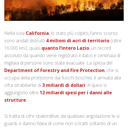
Nella sola
California
, lo stato più colpito, l’anno scorso
sono andati distrutti
4 milioni di acri di territorio
(oltre
16.000 km2, quasi
quanto l’intero Lazio
, un record
assoluto da quando viene registrato il dato) e centinaia di
migliaia di persone sono state evacuate. La spesa del
Department of Forestry and Fire Protection
, che si
occupa della protezione dai fuochi boschivi, è arrivata alla
cifra strabiliante di
3 miliardi di dollari
. A quesi si
aggiungono oltre
12 miliardi spesi per i danni alle
strutture
.
Si tratta di cifre sbalorditive, da qualsiasi angolazione le si
guardi, e danno l’idea di come non si tratti soltanto di un