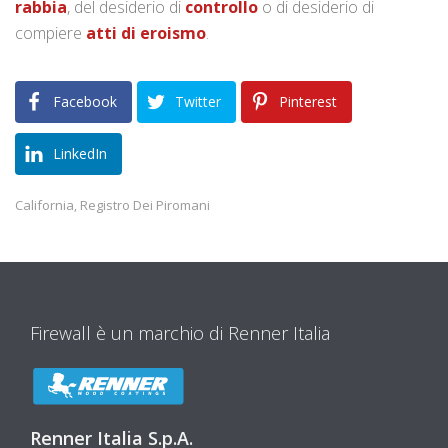
rabbia
, del desiderio di
controllo
o di desiderio di
compiere
atti di eroismo
.
Facebook
Twitter
Pinterest
LinkedIn
California
Registro Dei Piromani
,
Firewall è un marchio di Renner Italia
Renner Italia S.p.A.