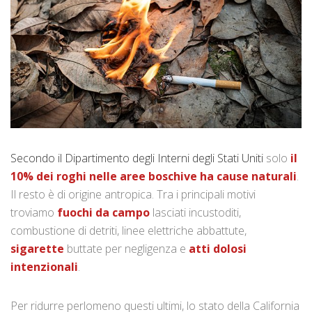
Secondo il Dipartimento degli Interni degli Stati Uniti
solo
il
10% dei roghi nelle aree boschive ha cause naturali
.
Il resto è di origine antropica. Tra i principali motivi
troviamo
fuochi da campo
lasciati incustoditi,
combustione di detriti, linee elettriche abbattute,
sigarette
buttate per negligenza e
atti dolosi
intenzionali
.
Per ridurre perlomeno questi ultimi, lo stato della California