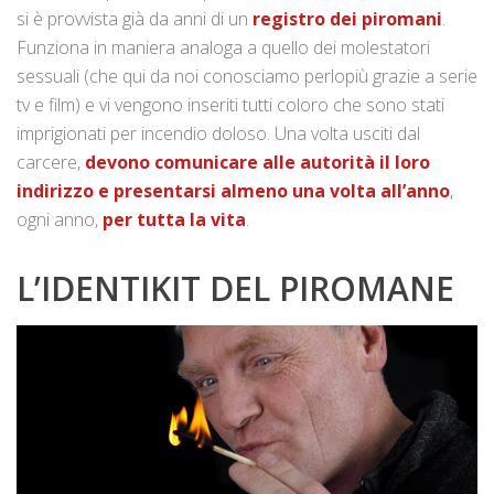
si è provvista già da anni di un
registro dei piromani
.
Funziona in maniera analoga a quello dei molestatori
sessuali (che qui da noi conosciamo perlopiù grazie a serie
tv e film) e vi vengono inseriti tutti coloro che sono stati
imprigionati per incendio doloso. Una volta usciti dal
carcere,
devono comunicare alle autorità il loro
indirizzo e presentarsi almeno una volta all’anno
,
ogni anno,
per tutta la vita
.
L’IDENTIKIT DEL PIROMANE