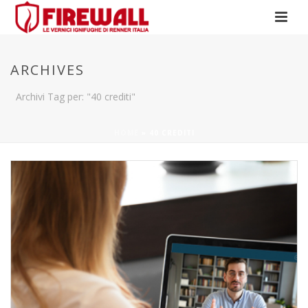
ARCHIVES
Archivi Tag per: "40 crediti"
HOME
»
40 CREDITI