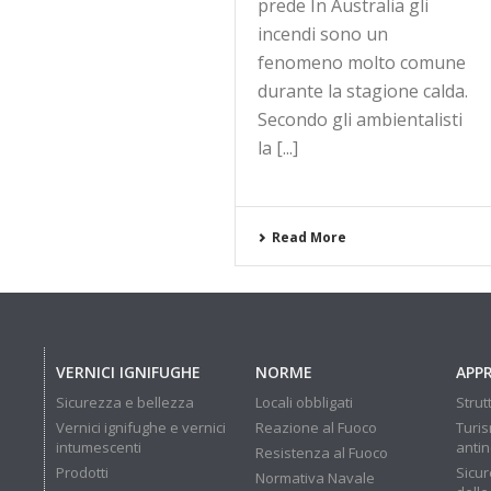
prede In Australia gli
incendi sono un
fenomeno molto comune
durante la stagione calda.
Secondo gli ambientalisti
la [...]
Read More
VERNICI IGNIFUGHE
NORME
APP
Sicurezza e bellezza
Locali obbligati
Strut
Vernici ignifughe e vernici
Reazione al Fuoco
Turis
intumescenti
anti
Resistenza al Fuoco
Prodotti
Sicur
Normativa Navale