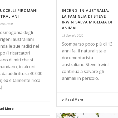
 UCCELLI PIROMANI
INCENDI IN AUSTRALIA:
TRALIANI
LA FAMIGLIA DI STEVE
IRWIN SALVA MIGLIAIA DI
braio 2020
ANIMALI
cosmogonia degli
13 Gennaio 2020
rigeni australiani
Scomparso poco più di 13
nda le sue radici nel
anni fa, il naturalista e
o (i ricercatori
documentarista
ano di miti che si
australiano Steve Irwinì
mandano, in alcuni
continua a salvare gli
, da addirittura 40.000
animali in pericolo.
i) ed è talmente ricca
.]
Read More
ad More