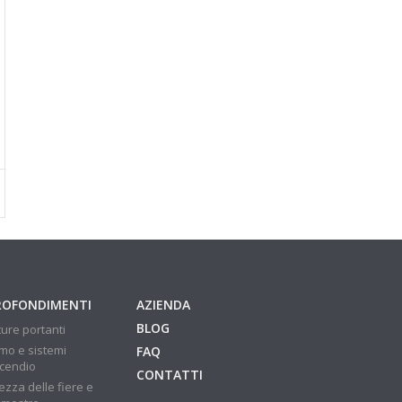
ROFONDIMENTI
AZIENDA
BLOG
ture portanti
mo e sistemi
FAQ
ncendio
CONTATTI
ezza delle fiere e