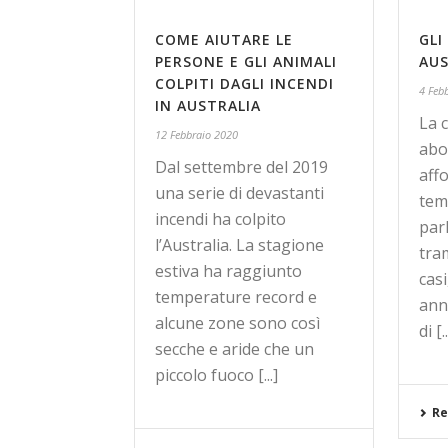
COME AIUTARE LE
GLI
PERSONE E GLI ANIMALI
AUS
COLPITI DAGLI INCENDI
4 Feb
IN AUSTRALIA
La 
12 Febbraio 2020
abo
Dal settembre del 2019
affo
una serie di devastanti
temp
incendi ha colpito
parl
l’Australia. La stagione
tra
estiva ha raggiunto
casi
temperature record e
ann
alcune zone sono così
di [..
secche e aride che un
piccolo fuoco [...]
Re