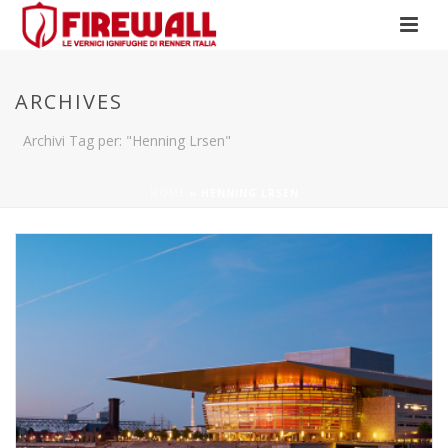
ARCHIVES
Archivi Tag per: "Henning Lrsen"
HOME
»
HENNING LRSEN