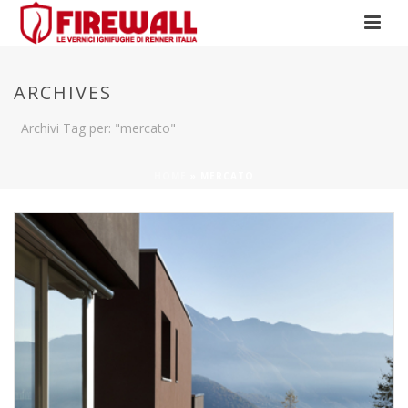
ARCHIVES
Archivi Tag per: "mercato"
HOME
»
MERCATO