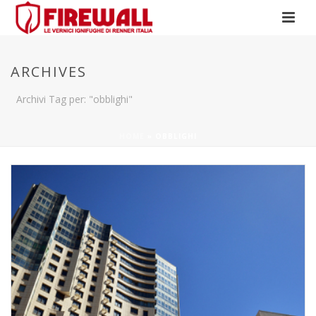
ARCHIVES
Archivi Tag per: "obblighi"
HOME
»
OBBLIGHI