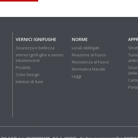
VERNICI IGNIFUGHE
NORME
APP
Sicurezza e bellezza
Locali obbligati
Strut
Vernici ignifughe e vernici
Reazione al Fuoco
Turis
intumescenti
anti
Resistenza al Fuoco
Prodotti
Sicur
Normativa Navale
delle
Color Design
Leggi
Carto
Inibitori di fumi
Porta