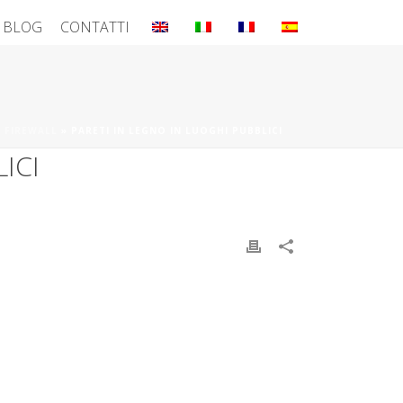
BLOG
CONTATTI
A FIREWALL
»
PARETI IN LEGNO IN LUOGHI PUBBLICI
ICI