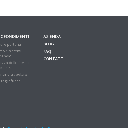
ROFONDIMENTI
AZIENDA
BLOG
ture portanti
mo e sistemi
FAQ
ncendio
CONTATTI
ezza delle fiere e
 mostre
ncino alveolare
 tagliafuoco