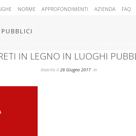
FUGHE
NORME
APPROFONDIMENTI
AZIENDA
FAQ
 PUBBLICI
RETI E SOFFITTI : LE CARATTERISTICHE DEI CICLI ALL’ACQUA DELLA LINE
RETI IN LEGNO IN LUOGHI PUBBL
Inserito il
26 Giugno 2017
In