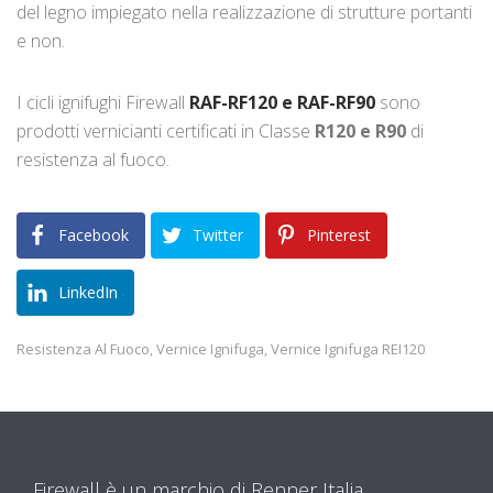
del legno impiegato nella realizzazione di strutture portanti
e non.
I cicli ignifughi Firewall
RAF-RF120 e RAF-RF90
sono
prodotti vernicianti certificati in Classe
R120 e R90
di
resistenza al fuoco.
Facebook
Twitter
Pinterest
LinkedIn
Resistenza Al Fuoco
Vernice Ignifuga
Vernice Ignifuga REI120
,
,
Firewall è un marchio di Renner Italia