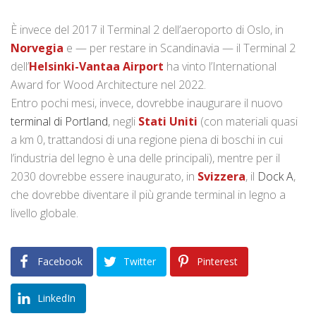
È invece del 2017 il Terminal 2 dell’aeroporto di Oslo, in
Norvegia
e — per restare in Scandinavia — il Terminal 2
dell’
Helsinki-Vantaa Airport
ha vinto l’International
Award for Wood Architecture nel 2022.
Entro pochi mesi, invece, dovrebbe inaugurare il nuovo
terminal di Portland
, negli
Stati Uniti
(con materiali quasi
a km 0, trattandosi di una regione piena di boschi in cui
l’industria del legno è una delle principali), mentre per il
2030 dovrebbe essere inaugurato, in
Svizzera
, il
Dock A
,
che dovrebbe diventare il più grande terminal in legno a
livello globale.
Facebook
Twitter
Pinterest
LinkedIn