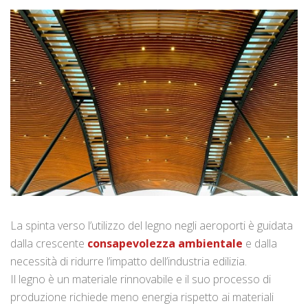
La spinta verso l’utilizzo del legno negli aeroporti è guidata
dalla crescente
consapevolezza ambientale
e dalla
necessità di ridurre l’impatto dell’industria edilizia.
Il legno è un materiale rinnovabile e il suo processo di
produzione richiede meno energia rispetto ai materiali