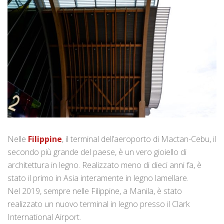
Nelle
Filippine
, il terminal dell’aeroporto di Mactan-Cebu, il
secondo più grande del paese, è un vero gioiello di
architettura in legno. Realizzato meno di dieci anni fa, è
stato il primo in Asia interamente in legno lamellare.
Nel 2019, sempre nelle Filippine, a Manila, è stato
realizzato un nuovo terminal in legno presso il Clark
International Airport.